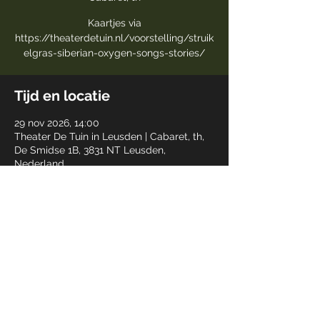
Kaartjes via
https://theaterdetuin.nl/voorstelling/struik
elgras-siberian-oxygen-songs-stories/
Tijd en locatie
29 nov 2026, 14:00
Theater De Tuin in Leusden | Cabaret, th,
De Smidse 1B, 3831 NT Leusden,
Nederland
Deel dit evenement